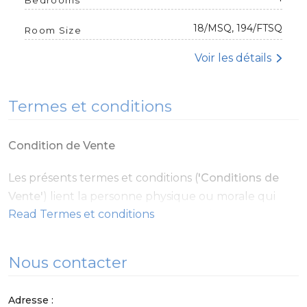
18/MSQ, 194/FTSQ
Room Size
Voir les détails
Termes et conditions
Condition de Vente
Les présents termes et conditions (
'Conditions de
Vente'
) lient la personne physique ou morale qui
effectue une réservation (
'Vous/Vos/Vôtre'
) et le
prestataire de services d’hébergement temporaire
que vous avez réservé (l'
'Etablissement'
) dont le
Nous contacter
nom apparaît ci-dessus (‘
Nous/Nos/Nôtre
’).
Adresse :
Ces Conditions de Vente concernent la mise à