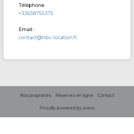
Téléphone
+33638755375
Email :
contact@hbv-location.fr
Nos propriétés
Réservez en ligne
Contact
Proudly powered by eviivo