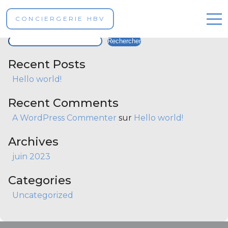
Property Type :
Studio
CONCIERGERIE HBV
Rechercher
Rechercher
Nos propriétés
Recent Posts
Réservez en ligne
Hello world!
Contact
Recent Comments
A WordPress Commenter
sur
Hello world!
Archives
juin 2023
French
Categories
Uncategorized