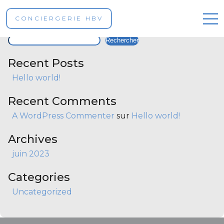
Property Type :
Studio
CONCIERGERIE HBV
Rechercher
Rechercher
Nos propriétés
Recent Posts
Réservez en ligne
Hello world!
Contact
Recent Comments
A WordPress Commenter
sur
Hello world!
Archives
juin 2023
French
Categories
Uncategorized